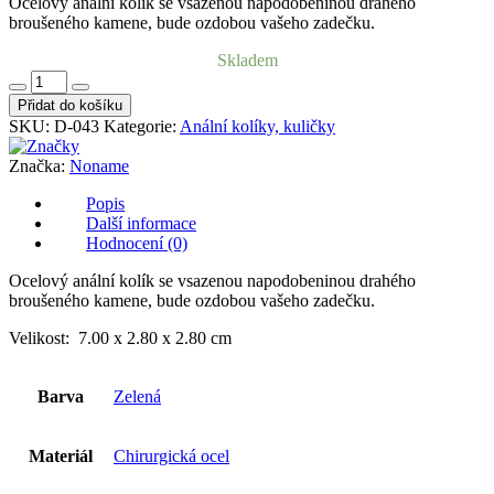
Ocelový anální kolík se vsazenou napodobeninou drahého
broušeného kamene, bude ozdobou vašeho zadečku.
Skladem
Ocelový
anální
Přidat do košíku
kolík
SKU:
D-043
Kategorie:
Anální kolíky, kuličky
s
kamínkem
Značka:
Noname
velikost
S
Popis
-
Další informace
zelený
Hodnocení (0)
množství
Ocelový anální kolík se vsazenou napodobeninou drahého
broušeného kamene, bude ozdobou vašeho zadečku.
Velikost: 7.00 x 2.80 x 2.80 cm
Barva
Zelená
Materiál
Chirurgická ocel