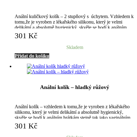
Anální kuličkový kolík – 2 stupňový s úchytem. Vzhledem k
tomu,že je vyroben z lékařského silikonu, který je velmi
delikátní a absolutně hygienický, skvěle se hodí k análním
hrátkám stejně tak jako vaginálním.
301
Kč
Skladem
Přidat do košíku
Anální kolík – hladký růžový
Anální kolík – vzhledem k tomu,že je vyroben z lékařského
silikonu, který je velmi delikátní a absolutně hygienický,
skvěle se hodí k análním hrátkám stejně tak jako vaginálním.
301
Kč