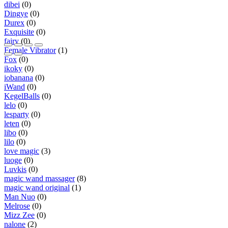
dibei
(0)
Dingye
(0)
Durex
(0)
Exquisite
(0)
fairy
(0)
Female Vibrator
(1)
Fox
(0)
ikoky
(0)
iobanana
(0)
iWand
(0)
KegelBalls
(0)
lelo
(0)
lesparty
(0)
leten
(0)
libo
(0)
lilo
(0)
love magic
(3)
luoge
(0)
Luvkis
(0)
magic wand massager
(8)
magic wand original
(1)
Man Nuo
(0)
Melrose
(0)
Mizz Zee
(0)
nalone
(2)