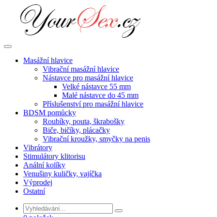
Přejít
k
obsahu
Masážní hlavice
Vibrační masážní hlavice
Nástavce pro masážní hlavice
Velké nástavce 55 mm
Malé nástavce do 45 mm
Příslušenství pro masážní hlavice
BDSM pomůcky
Roubíky, pouta, škrabošky
Biče, bičíky, plácačky
Vibrační kroužky, smyčky na penis
Vibrátory
Stimulátory klitorisu
Anální kolíky
Venušiny kuličky, vajíčka
Výprodej
Ostatní