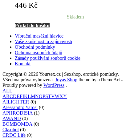
446
Kč
Skladem
Přidat do košíku
Vibrační masážní hlavice
Vaše zkušenosti a zajímavosti
Obchodní podmínky
Ochrana osobních údajů
Zásady používání souborů cookie
Kontakt
Copyright © 2026 Yoursex.cz | Sexshop, erotické pomůcky.
Všechna práva vyhrazena.
Joyas Shop
theme by aThemeArt -
Proudly powered by
WordPress
.
ALL
A
B
C
D
E
F
I
K
L
M
N
O
P
S
T
V
W
X
Y
AILIGHTER
(0)
Alessandro Yarosi
(0)
APHRODISIA
(1)
AWAND
(0)
BOMBOMDA
(0)
Cksohot
(0)
CRDC Life
(0)