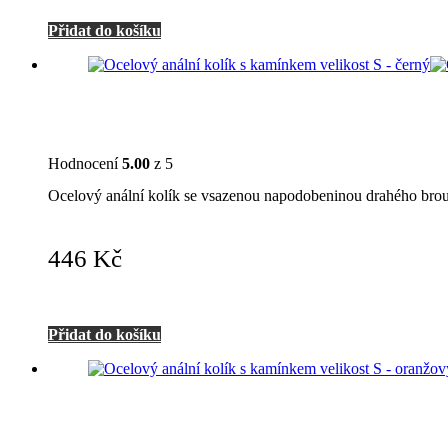
Přidat do košíku
Hodnocení
5.00
z 5
Ocelový anální kolík se vsazenou napodobeninou drahého bro
446
Kč
Přidat do košíku