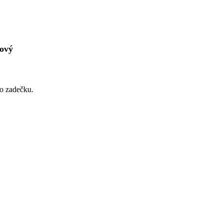
lový
o zadečku.