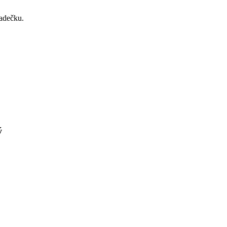
adečku.
ý