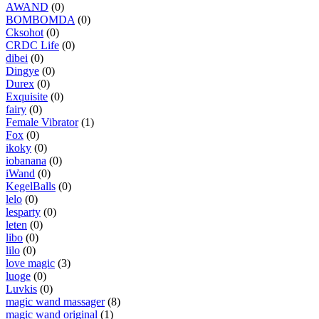
AWAND
(0)
BOMBOMDA
(0)
Cksohot
(0)
CRDC Life
(0)
dibei
(0)
Dingye
(0)
Durex
(0)
Exquisite
(0)
fairy
(0)
Female Vibrator
(1)
Fox
(0)
ikoky
(0)
iobanana
(0)
iWand
(0)
KegelBalls
(0)
lelo
(0)
lesparty
(0)
leten
(0)
libo
(0)
lilo
(0)
love magic
(3)
luoge
(0)
Luvkis
(0)
magic wand massager
(8)
magic wand original
(1)