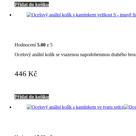
Přidat do košíku
Hodnocení
5.00
z 5
Ocelový anální kolík se vsazenou napodobeninou drahého brou
446
Kč
Přidat do košíku