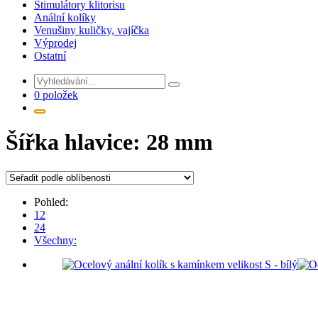
Stimulátory klitorisu
Anální kolíky
Venušiny kuličky, vajíčka
Výprodej
Ostatní
0 položek
Šířka hlavice:
28 mm
Pohled:
12
24
Všechny: