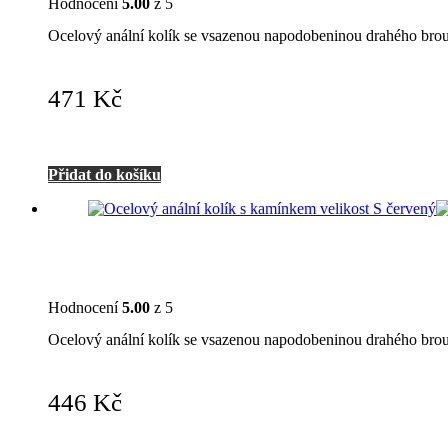
Hodnocení
5.00
z 5
Ocelový anální kolík se vsazenou napodobeninou drahého bro
471
Kč
Přidat do košíku
Hodnocení
5.00
z 5
Ocelový anální kolík se vsazenou napodobeninou drahého bro
446
Kč