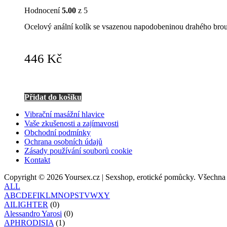
Hodnocení
5.00
z 5
Ocelový anální kolík se vsazenou napodobeninou drahého bro
446
Kč
Přidat do košíku
Vibrační masážní hlavice
Vaše zkušenosti a zajímavosti
Obchodní podmínky
Ochrana osobních údajů
Zásady používání souborů cookie
Kontakt
Copyright © 2026 Yoursex.cz | Sexshop, erotické pomůcky. Všechna
ALL
A
B
C
D
E
F
I
K
L
M
N
O
P
S
T
V
W
X
Y
AILIGHTER
(0)
Alessandro Yarosi
(0)
APHRODISIA
(1)