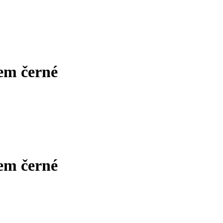
em černé
em černé