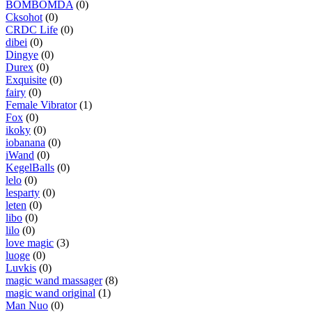
BOMBOMDA
(0)
Cksohot
(0)
CRDC Life
(0)
dibei
(0)
Dingye
(0)
Durex
(0)
Exquisite
(0)
fairy
(0)
Female Vibrator
(1)
Fox
(0)
ikoky
(0)
iobanana
(0)
iWand
(0)
KegelBalls
(0)
lelo
(0)
lesparty
(0)
leten
(0)
libo
(0)
lilo
(0)
love magic
(3)
luoge
(0)
Luvkis
(0)
magic wand massager
(8)
magic wand original
(1)
Man Nuo
(0)