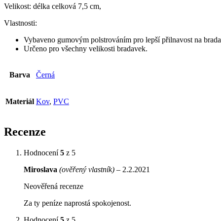
Velikost: délka celková 7,5 cm,
Vlastnosti:
Vybaveno gumovým polstrováním pro lepší přilnavost na brada
Určeno pro všechny velikosti bradavek.
Barva
Černá
Materiál
Kov
,
PVC
Recenze
Hodnocení
5
z 5
Miroslava
(ověřený vlastník)
–
2.2.2021
Neověřená recenze
Za ty peníze naprostá spokojenost.
Hodnocení
5
z 5