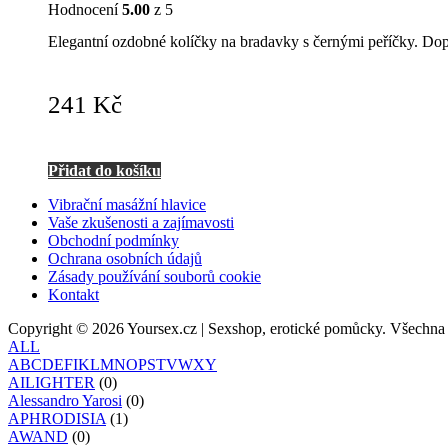
Hodnocení
5.00
z 5
Elegantní ozdobné kolíčky na bradavky s černými peříčky. Dopř
241
Kč
Přidat do košíku
Vibrační masážní hlavice
Vaše zkušenosti a zajímavosti
Obchodní podmínky
Ochrana osobních údajů
Zásady používání souborů cookie
Kontakt
Copyright © 2026 Yoursex.cz | Sexshop, erotické pomůcky. Všechna
ALL
A
B
C
D
E
F
I
K
L
M
N
O
P
S
T
V
W
X
Y
AILIGHTER
(0)
Alessandro Yarosi
(0)
APHRODISIA
(1)
AWAND
(0)