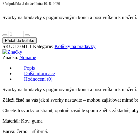
Předpokládaná dodací lhůta 10. 8. 2026
Svorky na bradavky s pogumovanými konci a posuvníkem k utažení. Čí
Svorky
na
Přidat do košíku
bradavky
SKU:
D-041-1
Kategorie:
Kolíčky na bradavky
s
posuvníkem
Značka:
Noname
černé
množství
Popis
Další informace
Hodnocení (0)
Svorky na bradavky s pogumovanými konci a posuvníkem k utažení. Čí
Záleží čistě na vás jak si svorky nastavíte – mohou zajišťovat mírné b
Chcete-li svorky odstranit, opatrně zasuňte sponu zpět k základně, aby 
Materiál: Kov, guma
Barva: černo – stříbrná.