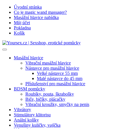
Přejít
Úvodní stránka
k
Co je magic wand massager?
obsahu
Masážní hlavice nabídka
Můj účet
Pokladna
Košík
Masážní hlavice
Vibrační masážní hlavice
Nástavce pro masážní hlavice
Velké nástavce 55 mm
Malé nástavce do 45 mm
Příslušenství pro masážní hlavice
BDSM pomůcky
Roubíky, pouta, škrabošky
Biče, bičíky, plácačky
Vibrační kroužky, smyčky na penis
Vibrátory
Stimulátory klitorisu
Anální kolíky
Venušiny kuličky, vajíčka