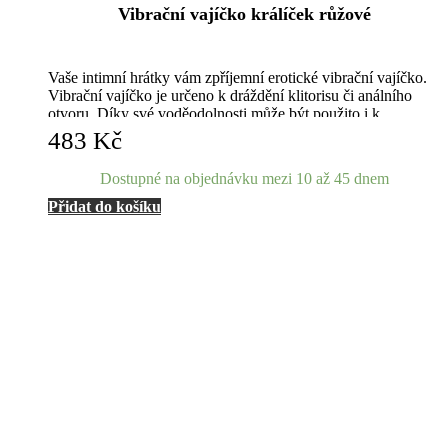
Vibrační vajíčko králíček růžové
Vaše intimní hrátky vám zpříjemní erotické vibrační vajíčko.
Vibrační vajíčko je určeno k dráždění klitorisu či análního
otvoru. Díky své voděodolnosti může být použito i k
zasouvání. Je malé a diskrétní. Můžete jej nosit i v běžný den.
483
Kč
Dostupné na objednávku mezi 10 až 45 dnem
Přidat do košíku