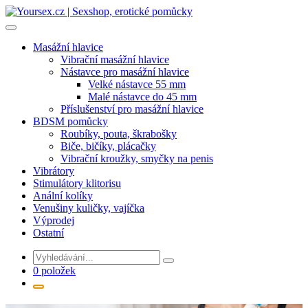
Přejít
k
obsahu
Masážní hlavice
Vibrační masážní hlavice
Nástavce pro masážní hlavice
Velké nástavce 55 mm
Malé nástavce do 45 mm
Příslušenství pro masážní hlavice
BDSM pomůcky
Roubíky, pouta, škrabošky
Biče, bičíky, plácačky
Vibrační kroužky, smyčky na penis
Vibrátory
Stimulátory klitorisu
Anální kolíky
Venušiny kuličky, vajíčka
Výprodej
Ostatní
0 položek