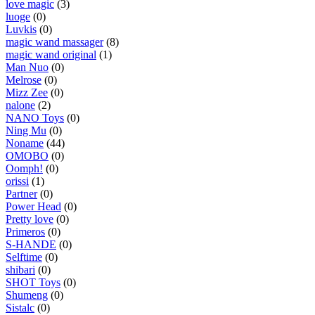
love magic
(3)
luoge
(0)
Luvkis
(0)
magic wand massager
(8)
magic wand original
(1)
Man Nuo
(0)
Melrose
(0)
Mizz Zee
(0)
nalone
(2)
NANO Toys
(0)
Ning Mu
(0)
Noname
(44)
OMOBO
(0)
Oomph!
(0)
orissi
(1)
Partner
(0)
Power Head
(0)
Pretty love
(0)
Primeros
(0)
S-HANDE
(0)
Selftime
(0)
shibari
(0)
SHOT Toys
(0)
Shumeng
(0)
Sistalc
(0)