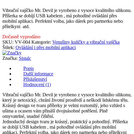
Vibrační vajíčko Mr. Devil je v
yrobeno z vysoce kvalitního silikonu.
Příšerka se dobíjí USB kabelem , má pohodlné ovládání přes
mobilní aplikaci. Perfektní volba, jako dárek pro partnerku nebo
přítelkyni atd.
Dočasně vyprodáno
SKU:
VV-004
Kategorie:
Venušiny kuličky a vibrační vajíčka
Štítek:
Ovládání i přes mobilní aplikaci
Značka:
Sistalc
Popis
Další informace
Příslušenství
Hodnocení (1)
Vibrační vajíčko Mr. Devil je v
yrobeno z vysoce kvalitního silikonu,
který je netoxický, chrání životní prostředí a neškodí lidskému tělu.
Krásný design ve tvaru příšerky je velmi
roztomilý, jeho vzhled s
ušima a ocasem vám přináší dvojnásobné potěšení.
Plně
omyvatelné, snadné čištění.
Jednoduchý design tvaru je krásný, praktický a pohodlný. Příšerka
se dobíjí USB kabelem , má pohodlné ovládání přes mobilní
aplikaci. Perfektní volba, jako dárek pro partnerku nebo přítelkyni