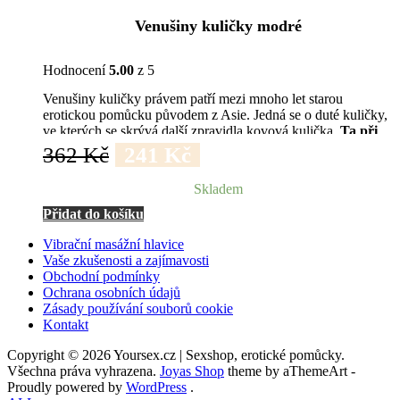
Venušiny kuličky modré
Hodnocení
5.00
z 5
Venušiny kuličky právem patří mezi mnoho let starou
erotickou pomůcku původem z Asie. Jedná se o duté kuličky,
ve kterých se skrývá další zpravidla kovová kulička.
Ta při
pohybech naráží
na stěnu vnější kuličky a tím dochází k
Původní
Aktuální
362
Kč
241
Kč
záchvěvu a tedy vibraci, která je ženským tělem vnímána
cena
cena
velmi příjemně a vzrušivě.
Skladem
byla:
je:
Přidat do košíku
362 Kč.
241 Kč.
Vibrační masážní hlavice
Vaše zkušenosti a zajímavosti
Obchodní podmínky
Ochrana osobních údajů
Zásady používání souborů cookie
Kontakt
Copyright © 2026 Yoursex.cz | Sexshop, erotické pomůcky.
Všechna práva vyhrazena.
Joyas Shop
theme by aThemeArt -
Proudly powered by
WordPress
.