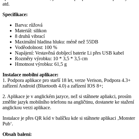
atd.
Specifikace:
Barva: růžová
Materiál: silikon
8 druhů vibrací
Maximální hladina hluku: méně než 55DB
Voděodolnost: 100 %
Napájení: Vestavěná dobíjecí baterie Li přes USB kabel
Rozměry výrobku: 10 * 3,5 * 3,5 cm
Hmotnost výrobku: 61,5 g
Instalace mobilní aplikace:
1. Podpora aplikace pro starší 18 let, verze Verison, Podpora 4.3+
zařízení Android (Bluetooth 4.0) a zařízení IOS 8+;
2. Aplikace je v anglickém jazyce, než si stáhnete apliakci, prosím
změňte jazyk mobilního telefonu na angličtinu, dostanete ke stažení
anglickou verzi aplikace.
Instalace je přes QR kód v balíčku kde si stáhnete aplikaci ‚Monster
Pub‘.
Obsah balení: