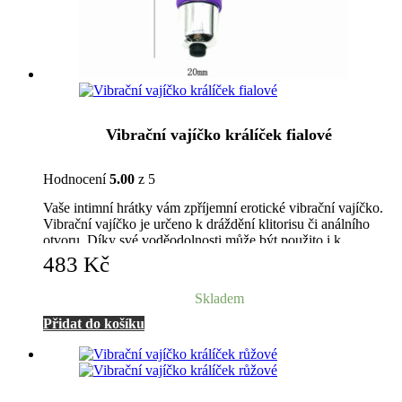
Vibrační vajíčko králíček fialové
Hodnocení
5.00
z 5
Vaše intimní hrátky vám zpříjemní erotické vibrační vajíčko.
Vibrační vajíčko je určeno k dráždění klitorisu či análního
otvoru. Díky své voděodolnosti může být použito i k
zasouvání. Je malé a diskrétní. Můžete jej nosit i v běžný den.
483
Kč
Skladem
Přidat do košíku