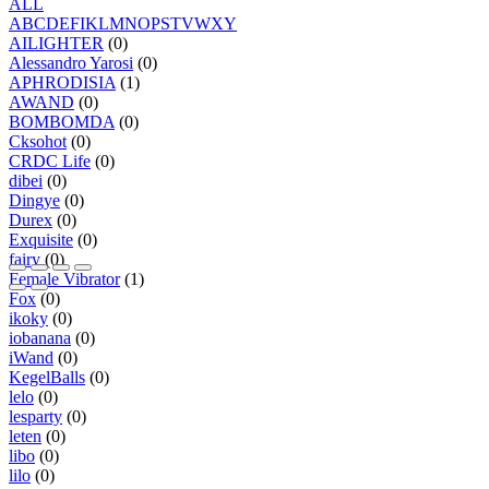
ALL
A
B
C
D
E
F
I
K
L
M
N
O
P
S
T
V
W
X
Y
AILIGHTER
(0)
Alessandro Yarosi
(0)
APHRODISIA
(1)
AWAND
(0)
BOMBOMDA
(0)
Cksohot
(0)
CRDC Life
(0)
dibei
(0)
Dingye
(0)
Durex
(0)
Exquisite
(0)
fairy
(0)
Female Vibrator
(1)
Fox
(0)
ikoky
(0)
iobanana
(0)
iWand
(0)
KegelBalls
(0)
lelo
(0)
lesparty
(0)
leten
(0)
libo
(0)
lilo
(0)