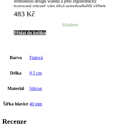
Jednodušší design wandu a jeho ergonomicky
tvarovaná rukojeť vám dává nejpohodlnější zážitek.
Je voděodolný, ultra tichý s moderním designem.
483
Kč
Tato intimní hračka je určena pro masturbaci a předehry, pro
dívky i páry.
Skladem
Přidat do košíku
Barva
Fialová
Délka
9,5 cm
Materiál
Silicon
Šířka hlavice
40 mm
Recenze