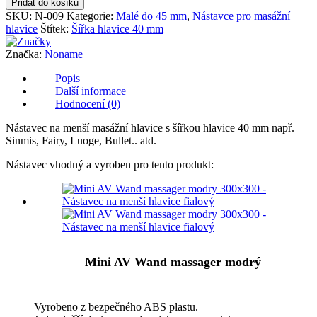
Přidat do košíku
menší
SKU:
N-009
Kategorie:
Malé do 45 mm
,
Nástavce pro masážní
hlavice
hlavice
Štítek:
Šířka hlavice 40 mm
fialový
množství
Značka:
Noname
Popis
Další informace
Hodnocení (0)
Nástavec na menší masážní hlavice s šířkou hlavice 40 mm např.
Sinmis, Fairy, Luoge, Bullet.. atd.
Nástavec vhodný a vyroben pro tento produkt:
Mini AV Wand massager modrý
Vyrobeno z bezpečného ABS plastu.