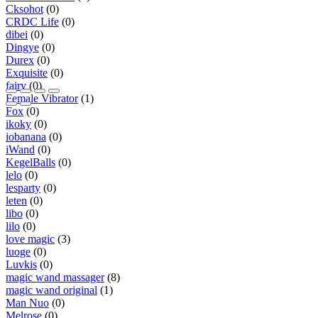
Cksohot
(0)
CRDC Life
(0)
dibei
(0)
Dingye
(0)
Durex
(0)
Exquisite
(0)
fairy
(0)
Female Vibrator
(1)
Fox
(0)
ikoky
(0)
iobanana
(0)
iWand
(0)
KegelBalls
(0)
lelo
(0)
lesparty
(0)
leten
(0)
libo
(0)
lilo
(0)
love magic
(3)
luoge
(0)
Luvkis
(0)
magic wand massager
(8)
magic wand original
(1)
Man Nuo
(0)
Melrose
(0)