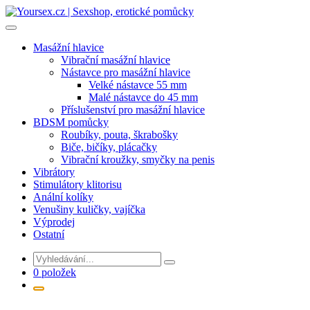
Přejít
k
obsahu
Masážní hlavice
Vibrační masážní hlavice
Nástavce pro masážní hlavice
Velké nástavce 55 mm
Malé nástavce do 45 mm
Příslušenství pro masážní hlavice
BDSM pomůcky
Roubíky, pouta, škrabošky
Biče, bičíky, plácačky
Vibrační kroužky, smyčky na penis
Vibrátory
Stimulátory klitorisu
Anální kolíky
Venušiny kuličky, vajíčka
Výprodej
Ostatní
0 položek