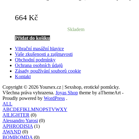
664
Kč
Skladem
Přidat do košíku
Vibrační masážní hlavice
Vaše zkušenosti a zajímavosti
Obchodní podmínky
Ochrana osobních údajů
Zásady používání souborů cookie
Kontakt
Copyright © 2026 Yoursex.cz | Sexshop, erotické pomůcky.
Všechna práva vyhrazena.
Joyas Shop
theme by aThemeArt -
Proudly powered by
WordPress
.
ALL
A
B
C
D
E
F
I
K
L
M
N
O
P
S
T
V
W
X
Y
AILIGHTER
(0)
Alessandro Yarosi
(0)
APHRODISIA
(1)
AWAND
(0)
BOMBOMDA
(0)