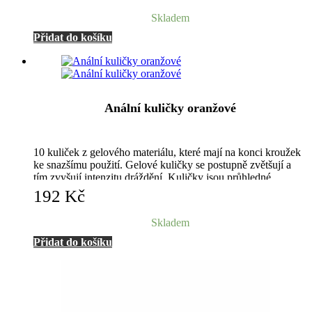
Skladem
Přidat do košíku
Anální kuličky oranžové
10 kuliček z gelového materiálu, které mají na konci kroužek
ke snazšímu použití. Gelové kuličky se postupně zvětšují a
tím zvyšují intenzitu dráždění. Kuličky jsou průhledné,
ohebné a pružné.
192
Kč
Skladem
Přidat do košíku