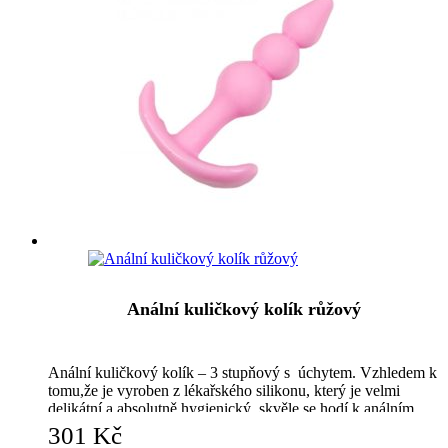
Anální kuličkový kolík růžový
Anální kuličkový kolík – 3 stupňový s úchytem. Vzhledem k
tomu,že je vyroben z lékařského silikonu, který je velmi
delikátní a absolutně hygienický, skvěle se hodí k análním
hrátkám stejně tak jako vaginálním.
301
Kč