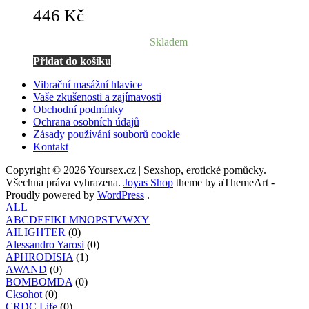
446
Kč
Skladem
Přidat do košíku
Vibrační masážní hlavice
Vaše zkušenosti a zajímavosti
Obchodní podmínky
Ochrana osobních údajů
Zásady používání souborů cookie
Kontakt
Copyright © 2026 Yoursex.cz | Sexshop, erotické pomůcky.
Všechna práva vyhrazena.
Joyas Shop
theme by aThemeArt -
Proudly powered by
WordPress
.
ALL
A
B
C
D
E
F
I
K
L
M
N
O
P
S
T
V
W
X
Y
AILIGHTER
(0)
Alessandro Yarosi
(0)
APHRODISIA
(1)
AWAND
(0)
BOMBOMDA
(0)
Cksohot
(0)
CRDC Life
(0)