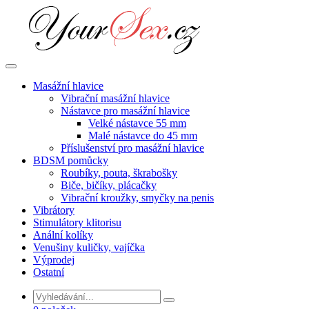
Přejít
k
obsahu
Masážní hlavice
Vibrační masážní hlavice
Nástavce pro masážní hlavice
Velké nástavce 55 mm
Malé nástavce do 45 mm
Příslušenství pro masážní hlavice
BDSM pomůcky
Roubíky, pouta, škrabošky
Biče, bičíky, plácačky
Vibrační kroužky, smyčky na penis
Vibrátory
Stimulátory klitorisu
Anální kolíky
Venušiny kuličky, vajíčka
Výprodej
Ostatní