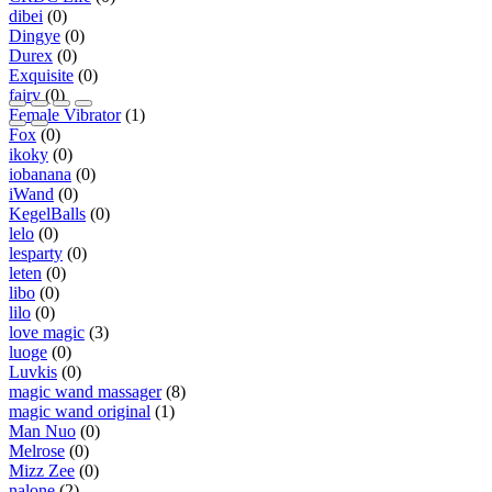
dibei
(0)
Dingye
(0)
Durex
(0)
Exquisite
(0)
fairy
(0)
Female Vibrator
(1)
Fox
(0)
ikoky
(0)
iobanana
(0)
iWand
(0)
KegelBalls
(0)
lelo
(0)
lesparty
(0)
leten
(0)
libo
(0)
lilo
(0)
love magic
(3)
luoge
(0)
Luvkis
(0)
magic wand massager
(8)
magic wand original
(1)
Man Nuo
(0)
Melrose
(0)
Mizz Zee
(0)
nalone
(2)